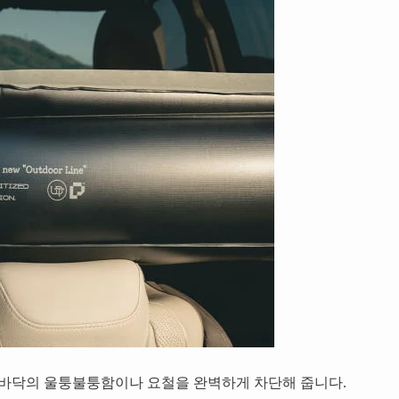
 바닥의 울퉁불퉁함이나 요철을 완벽하게 차단해 줍니다.