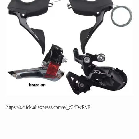
https://s.click.aliexpress.com/e/_c3rFwRvF