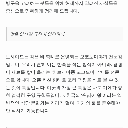
방문을 고려하는 분들을 위해 현재까지 알려진 사실들을
중심으로 명확하게 정리해 드립니다.
맛은 있지만 규칙이 엄격하다
노사이드는 작은 바 형태로 운영되는 오코노미야끼 전문점
입니다. 우리가 흔히 아는 반죽을 섞는 방식이 아니라, 겹겹
이 재료를 쌓아 올리는 '히로시마풍 오코노미야끼'를 전문
으로 합니다. 오픈 키친 형태로 조리 과정을 바로 볼 수 있
는 것이 특징입니다. 이곳의 가장 큰 특징은 바로 가게가 정
한 엄격한 운영 규칙들입니다. 한국의 '손님이 왕'이라는 일
반적인 식당 문화와는 거리가 멀며, 가게의 룰을 준수해야
만 식사가 가능합니다.