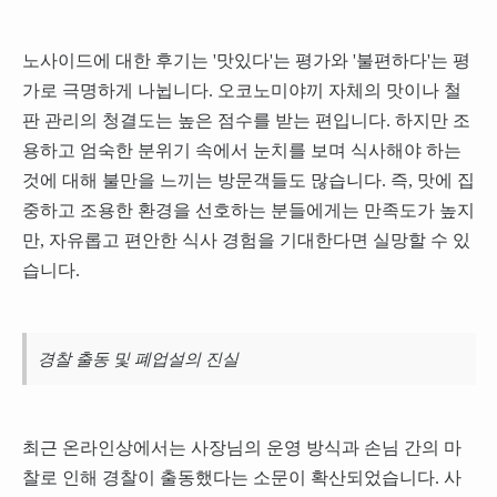
노사이드에 대한 후기는 '맛있다'는 평가와 '불편하다'는 평
가로 극명하게 나뉩니다. 오코노미야끼 자체의 맛이나 철
판 관리의 청결도는 높은 점수를 받는 편입니다. 하지만 조
용하고 엄숙한 분위기 속에서 눈치를 보며 식사해야 하는
것에 대해 불만을 느끼는 방문객들도 많습니다. 즉, 맛에 집
중하고 조용한 환경을 선호하는 분들에게는 만족도가 높지
만, 자유롭고 편안한 식사 경험을 기대한다면 실망할 수 있
습니다.
경찰 출동 및 폐업설의 진실
최근 온라인상에서는 사장님의 운영 방식과 손님 간의 마
찰로 인해 경찰이 출동했다는 소문이 확산되었습니다. 사