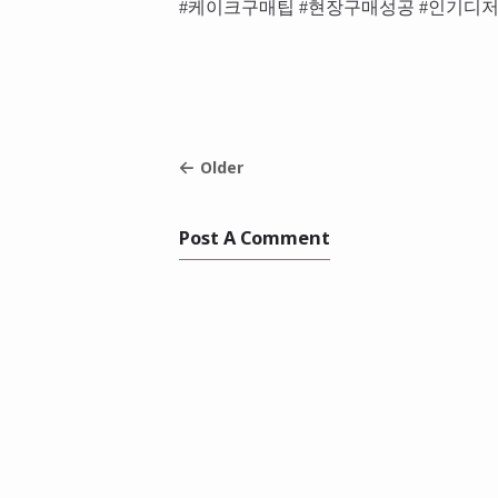
#케이크구매팁 #현장구매성공 #인기디저
Older
Post A Comment