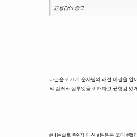
균형감이 중요
나는솔로 31기 순자님의 패션 비결을 알
의 컬러와 실루엣을 이해하고 균형감 있
#나는솔로 #순자 패션 #톤온톤 코디 #컬