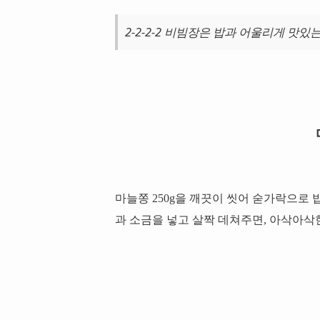
2-2-2-2 비빔장은 밥과 어울리게 맛있
마늘쫑 250g을 깨끗이 씻어 숟가락으로 
과 소금을 넣고 살짝 데쳐주면, 아삭아삭