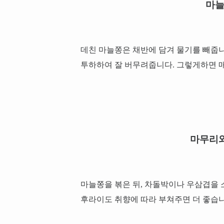
마늘
데친 마늘쫑은 채반에 담겨 물기를 빼줍니
투하하여 잘 버무려줍니다. 그렇게하면 
마무리와
마늘쫑을 볶은 뒤, 차돌박이나 우삼겹을 
후라이도 취향에 따라 부쳐주면 더 좋습니