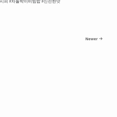
레시피 #차돌박이비빔밥 #신선한맛
Newer