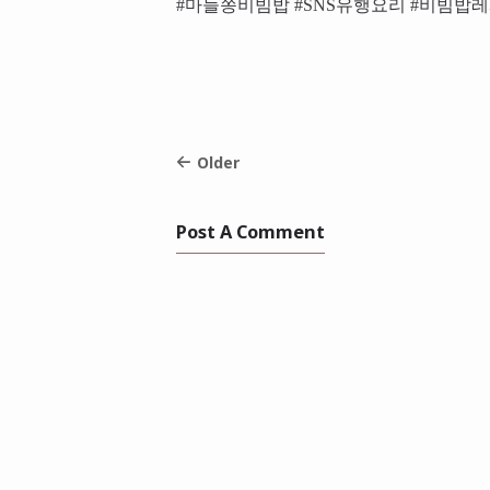
#마늘쫑비빔밥 #SNS유행요리 #비빔밥
Older
Post A Comment